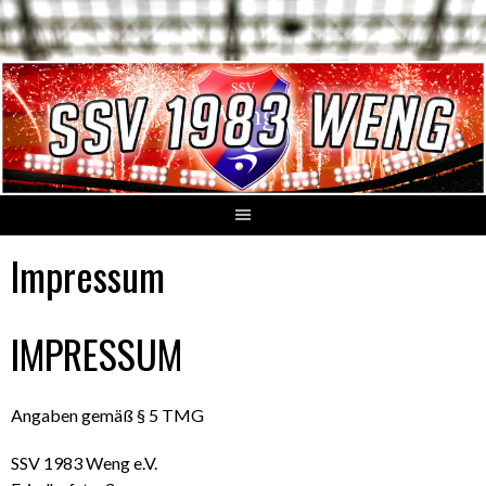
Springe
zum
Inhalt
Impressum
IMPRESSUM
Angaben gemäß § 5 TMG
SSV 1983 Weng e.V.