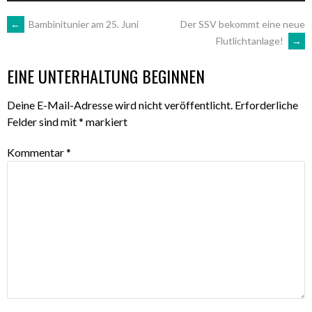
ARTIKEL-
←
Bambinitunier am 25. Juni
Der SSV bekommt eine neue
Flutlichtanlage!
→
NAVIGATION
EINE UNTERHALTUNG BEGINNEN
Deine E-Mail-Adresse wird nicht veröffentlicht.
Erforderliche
Felder sind mit
*
markiert
Kommentar
*