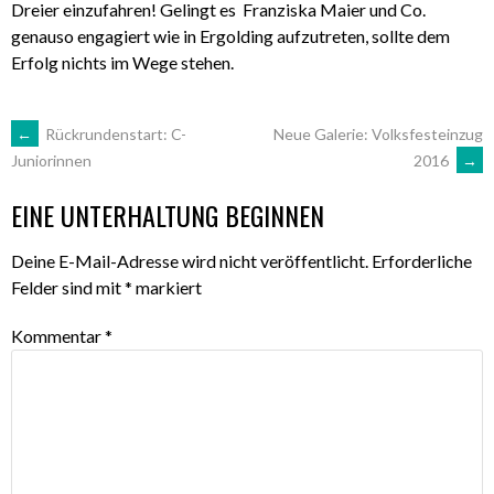
Dreier einzufahren! Gelingt es Franziska Maier und Co.
genauso engagiert wie in Ergolding aufzutreten, sollte dem
Erfolg nichts im Wege stehen.
ARTIKEL-
←
Rückrundenstart: C-
Neue Galerie: Volksfesteinzug
2016
→
Juniorinnen
NAVIGATION
EINE UNTERHALTUNG BEGINNEN
Deine E-Mail-Adresse wird nicht veröffentlicht.
Erforderliche
Felder sind mit
*
markiert
Kommentar
*