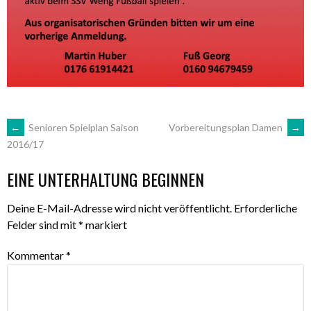
ARTIKEL-
←
Senioren Spielplan Saison
Vorbereitungsplan Damen
→
2016/17
NAVIGATION
EINE UNTERHALTUNG BEGINNEN
Deine E-Mail-Adresse wird nicht veröffentlicht.
Erforderliche
Felder sind mit
*
markiert
Kommentar
*