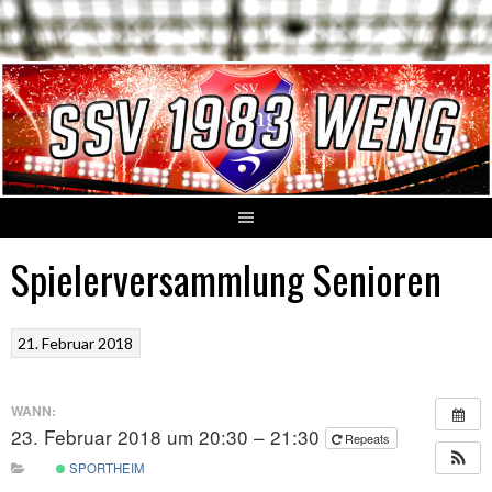
Springe
zum
Inhalt
Spielerversammlung Senioren
21. Februar 2018
WANN:
23. Februar 2018 um 20:30 – 21:30
Repeats
SPORTHEIM