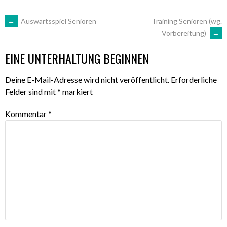
ARTIKEL-
←
Auswärtsspiel Senioren
Training Senioren (wg.
Vorbereitung)
→
NAVIGATION
EINE UNTERHALTUNG BEGINNEN
Deine E-Mail-Adresse wird nicht veröffentlicht.
Erforderliche
Felder sind mit
*
markiert
Kommentar
*